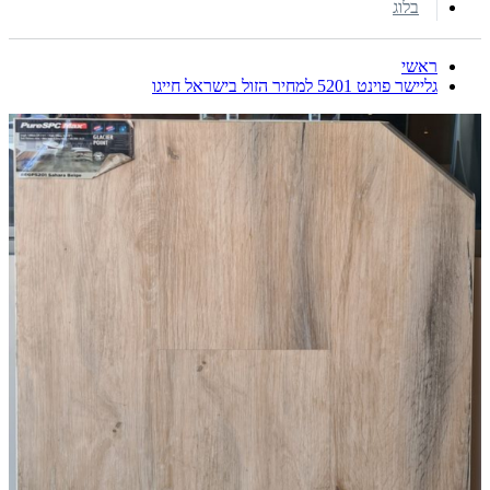
בלוג
ראשי
גליישר פוינט 5201 למחיר הזול בישראל חייגו