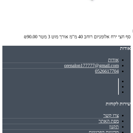
סף חצי ירח אלומניום רוחב 40 מ"מ אורך מוט 3 מטר
₪90.00
אודות
אודות
orenalon177777@gmail.com
0526617704
שירות לקוחות
צרו קשר
מפת האתר
תקנון
מדיניות הפרטיות