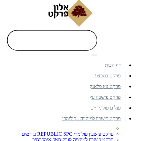
דף הבית
פרקט במבצע
פרקט עץ פלאנק
פרקט פישבון עץ
פנלים פולימריים
פרקט פישבון למינציה - פולימרי
פרקט פישבון פולימרי REPUBLIC SPC נגד מים
פרקט פישבון למינציה קוויק סטפ אימפרסיב